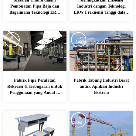
Masalah Umum dalam
Meningkatkan Efisiensi
Pembuatan Pipa Baja dan
Industri dengan Teknologi
Bagaimana Teknologi ERW
ERW Frekuensi Tinggi dalam
Memecahkannya
Pembuatan Pipa Baja
26
26
Aug
Aug
Pabrik Pipa Peralatan
Pabrik Tabung Industri Berat
Rekreasi & Kebugaran untuk
untuk Aplikasi Industri
Penggunaan yang Andal &
Ekstrem
Tahan Lama
26
26
Aug
Aug