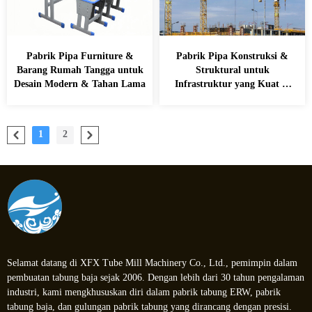
Pabrik Pipa Furniture &
Pabrik Pipa Konstruksi &
Barang Rumah Tangga untuk
Struktural untuk
Desain Modern & Tahan Lama
Infrastruktur yang Kuat &
Tangguh
1
2
Selamat datang di XFX Tube Mill Machinery Co., Ltd., pemimpin dalam
pembuatan tabung baja sejak 2006. Dengan lebih dari 30 tahun pengalaman
industri, kami mengkhususkan diri dalam pabrik tabung ERW, pabrik
tabung baja, dan gulungan pabrik tabung yang dirancang dengan presisi.