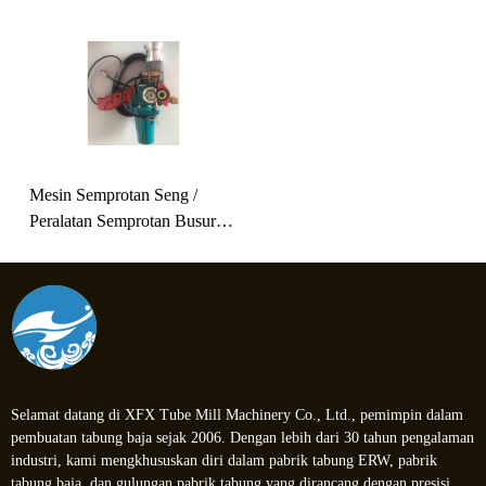
Mesin Semprotan Seng /
Peralatan Semprotan Busur
Listrik
Selamat datang di XFX Tube Mill Machinery Co., Ltd., pemimpin dalam
pembuatan tabung baja sejak 2006. Dengan lebih dari 30 tahun pengalaman
industri, kami mengkhususkan diri dalam pabrik tabung ERW, pabrik
tabung baja, dan gulungan pabrik tabung yang dirancang dengan presisi.